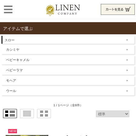
アイテムで選ぶ
スロー
カシミヤ
ベビーキャメル
ベビーラマ
モヘア
ウール
1 / 1ページ
（全8件）
NEW