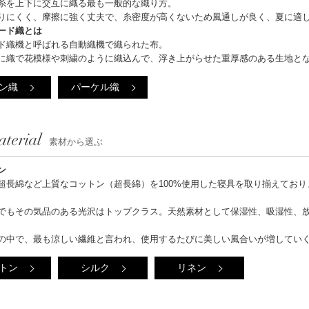
糸を上下に交互に織る最も一般的な織り方。
りにくく、摩擦に強く丈夫で、糸密度が高くないため風通しが良く、夏に適
ード織とは
ド織機と呼ばれる自動織機で織られた布。
に織で花模様や刺繍のように織込んで、浮き上がらせた重厚感のある生地と
ン織
パーケル織
terial
素材から選ぶ
ン
超長綿など上質なコットン（超長綿）を100%使用した寝具を取り揃えており
でもその気品のある光沢はトップクラス。天然素材として保湿性、吸湿性、
の中で、最も涼しい繊維と言われ、使用するたびに美しい風合いが増してい
トン
シルク
リネン