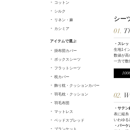
コットン
シルク
シー
リネン・麻
カシミア
01.
T
アイテムで選ぶ
・スレッ
生地1イ
掛布団カバー
数値が高
ボックスシーツ
一方で数
フラットシーツ
100
枕カバー
飾り枕・クッションカバー
02.
W
羽毛枕・クッション
羽毛布団
・サテン
マットレス
表に縦糸
いわゆる
ベッドスプレッド
・パーケ
ブランケット