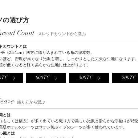
ツの選び方
hread Count
スレッドカウントから選ぶ
ドカウントとは
ンチ（2.54cm）四方に織り込まれている糸の総本数。
いほど、密度が高くなり光沢も増し、しっかりとした丈夫な生地になります
値が低くなると軽く柔らかな生地に仕上がります。
0TC
600TC
300TC
200TC
eave
織り方から選ぶ
織とは
（もしくは横糸）が多く出ている織り方で美しい光沢と滑らかな手触りが特
高級ホテルのシーツはサテン織タイプのシーツが多く使われています。
ル織とは