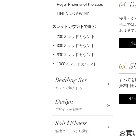
04.
D
Royal-Phoenix of the seas
LINEN COMPANY
寝具・シ
当店では
スレッドカウントで選ぶ
おります
200スレッドカウント
無
300スレッドカウント
600スレッドカウント
1000スレッドカウント
05.
Sh
Bedding Set
すべてを
掛布団カ
セットで購入する
セ
Design
デザインから探す
Solid Sheets
無地アイテムから探す
お買