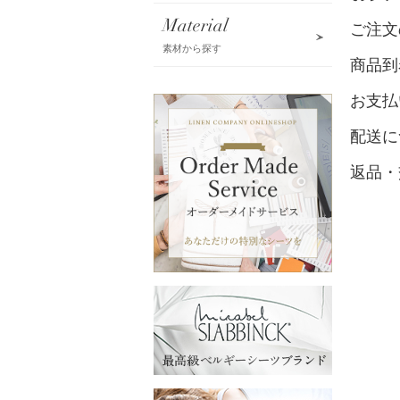
Material
ご注文
素材から探す
商品到
お支払
配送に
返品・