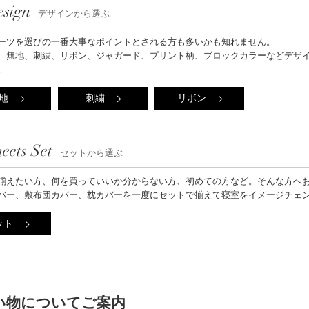
esign
デザインから選ぶ
ーツを選びの一番大事なポイントとされる方も多いかも知れません。
、無地、刺繍、リボン、ジャガード、プリント柄、ブロックカラーなどデザ
。
地
刺繍
リボン
eets Set
セットから選ぶ
揃えたい方、何を買っていいか分からない方、初めての方など。そんな方へ
バー、敷布団カバー、枕カバーを一度にセットで揃えて寝室をイメージチェ
ット
い物についてご案内