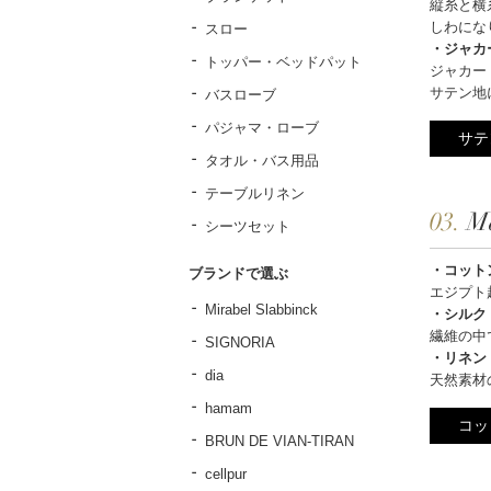
縦糸と横
しわにな
スロー
・ジャカ
トッパー・ベッドパット
ジャカー
サテン地
バスローブ
パジャマ・ローブ
サテ
タオル・バス用品
テーブルリネン
03.
Ma
シーツセット
・コット
ブランドで選ぶ
エジプト
Mirabel Slabbinck
・シルク
繊維の中
SIGNORIA
・リネン
dia
天然素材
hamam
コッ
BRUN DE VIAN-TIRAN
cellpur