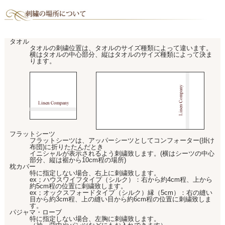
タオル
タオルの刺繍位置は、タオルのサイズ種類によって違います。
横はタオルの中心部分、縦はタオルのサイズ種類によって決ま
ります。
フラットシーツ
フラットシーツは、アッパーシーツとしてコンフォーター(掛け
布団)に折りたたんだとき
イニシャルが表示されるよう刺繍致します。(横はシーツの中心
部分、縦は裾から10cm程の場所)
枕カバー
特に指定しない場合、右上に刺繍致します。
ex；ハウスワイフタイプ（シルク）：右から約4cm程、上から
約5cm程の位置に刺繍致します。
ex；オックスフォードタイプ（シルク）縁（5cm）：右の縫い
目から約3cm程、上の縫い目から約6cm程の位置に刺繍致しま
す。
パジャマ・ローブ
特に指定しない場合、左胸に刺繍致します。