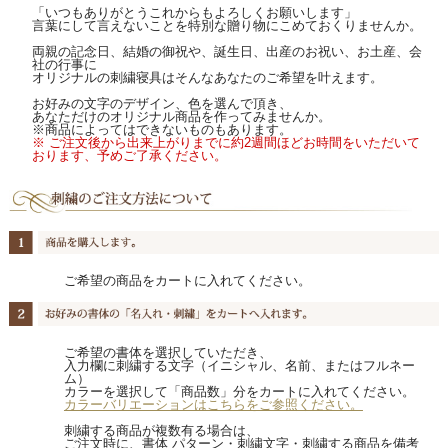
「いつもありがとうこれからもよろしくお願いします」
言葉にして言えないことを特別な贈り物にこめておくりませんか。
両親の記念日、結婚の御祝や、誕生日、出産のお祝い、お土産、会
社の行事に
オリジナルの刺繍寝具はそんなあなたのご希望を叶えます。
お好みの文字のデザイン、色を選んで頂き、
あなただけのオリジナル商品を作ってみませんか。
※商品によってはできないものもあります。
※ ご注文後から出来上がりまでに約2週間ほどお時間をいただいて
おります、予めご了承ください。
ご希望の商品をカートに入れてください。
ご希望の書体を選択していただき、
入力欄に刺繍する文字（イニシャル、名前、またはフルネー
ム）
カラーを選択して「商品数」分をカートに入れてください。
カラーバリエーションはこちらをご参照ください。
刺繍する商品が複数有る場合は、
ご注文時に、書体 パターン・刺繍文字・刺繍する商品を備考