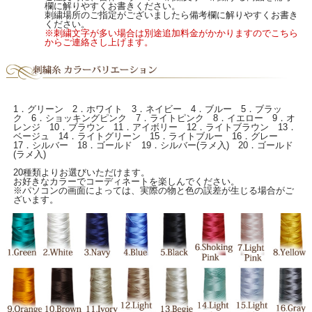
欄に解りやすくお書きください。
刺繍場所のご指定がございましたら備考欄に解りやすくお書き
ください。
※刺繍文字が多い場合は別途追加料金がかかりますのでこちら
からご連絡さし上げます。
1．グリーン 2．ホワイト 3．ネイビー 4．ブルー 5．ブラッ
ク 6．ショッキングピンク 7．ライトピンク 8．イエロー 9．オ
レンジ 10．ブラウン 11．アイボリー 12．ライトブラウン 13．
ベージュ 14．ライトグリーン 15．ライトブルー 16．グレー
17．シルバー 18．ゴールド 19．シルバー(ラメ入) 20．ゴールド
(ラメ入)
20種類よりお選びいただけます。
お好きなカラーでコーディネートを楽しんでください。
※パソコンの画面によっては、実際の物と色の誤差が生じる場合がご
ざいます。