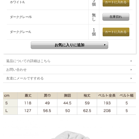
3
■サイズ
ホワイト/L
個
S,L
無
在庫切れ
ダークグレー/S
し
■素材
綿65%、モダール35%
1
ダークグレー/L
個
360gsm
■抗菌加工
銀イオンによる抗菌加工が施されています。
返品についての詳細はこちら
■認証
お問い合わせ
エコテックス規格100 - クラス認証を受けています。
友達にメールですすめる
■原産国
トルコ
■発送目安
通常4～5日程度
在庫が無い場合お取り寄せのため約2ヶ月程度
在庫情報は購入タイミングおよびメーカー側在庫状況により購入
後に品切れとなることがあり、お取り寄せに2ヶ月程かかる場合が