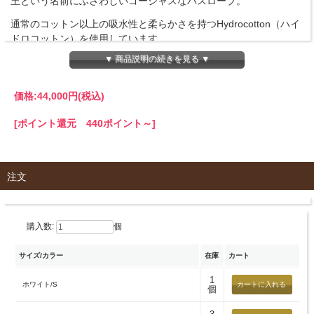
王という名前にふさわしいゴージャスなバスローブ。
通常のコットン以上の吸水性と柔らかさを持つHydrocotton（ハイ
ドロコットン）を使用しています。
Hydrocottonに、木などの天然素材を原料とした繊維モダールを組
▼ 商品説明の続きを見る ▼
み合わせることで、シルクを思わせるような質感と風合いを堪能
できるバスローブです。
価格:
44,000円
(税込)
※モダールは、吸湿性、放湿性共に大変優れており、シルクのよ
うな光沢と、 心地よい肌触りが特徴の繊維です。
[ポイント還元 440ポイント～]
hamam（ハマム）は、世界のコットンタオル愛好者に愛用されて
いるトルコのラグジュアリーブランドです。
一流のホテル、レストランで構成される世界的な会員組織「ル
注文
レ・エ・シャトー」のオフィシャルパートナーでもあります。
独自の高い技術力と、各分野で活躍するデザイナーとのコラボレ
ーションにより生み出される、hamam（ハマム）のコレクション
をお楽しみ下さい。
購入数:
個
サイズ/カラー
在庫
カート
商品詳細
■商品名
1
ホワイト/S
個
バスローブ 全2色【SLUTAN】