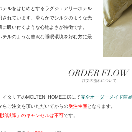
ホテルをはじめとするラグジュアリーホテル
用されています。滑らかでシルクのような光
肌に吸い付くような心地よさが特徴です。
ホテルのような贅沢な睡眠環境を好む方に最
。
ORDER FLOW
注文の流れについて
イタリアのMOLTENI HOME工房にて
完全オーダーメイド商
からご注文を頂いただいてからの
受注生産
となります。
開始以降」のキャンセルは不可
です。