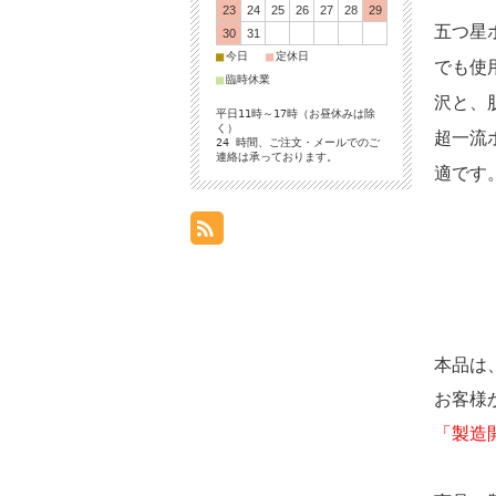
23
24
25
26
27
28
29
五つ星
30
31
■
■
今日
定休日
でも使
■
臨時休業
沢と、
平日11時～17時（お昼休みは除
く）
超一流
24 時間、ご注文・メールでのご
連絡は承っております。
適です
本品は、
お客様
「製造