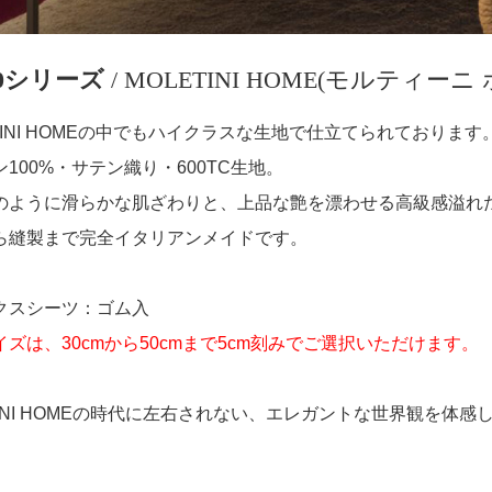
50シリーズ
/ MOLETINI HOME(モルティーニ
TINI HOMEの中でもハイクラスな生地で仕立てられております
100%・サテン織り・600TC生地。
のように滑らかな肌ざわりと、上品な艶を漂わせる高級感溢れ
ら縫製まで完全イタリアンメイドです。
クスシーツ：ゴム入
イズは、30cmから50cmまで5cm刻みでご選択いただけます。
TENI HOMEの時代に左右されない、エレガントな世界観を体感