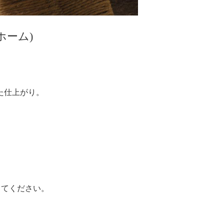
 ホーム)
。
た仕上がり。
してください。