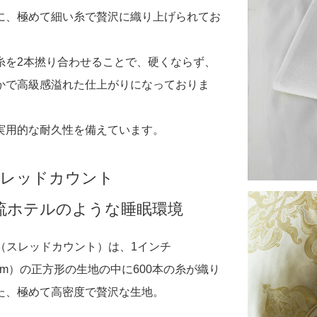
に、極めて細い糸で贅沢に織り上げられてお
。
糸を2本撚り合わせることで、硬くならず、
かで高級感溢れた仕上がりになっておりま
実用的な耐久性を備えています。
0スレッドカウント
流ホテルのような睡眠環境
TC（スレッドカウント）は、1インチ
4cm）の正方形の生地の中に600本の糸が織り
た、極めて高密度で贅沢な生地。