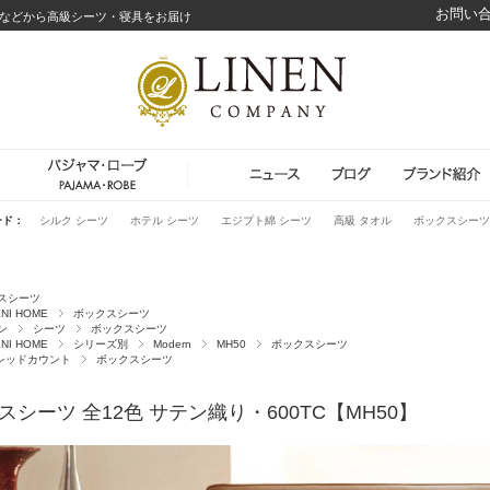
お問い
などから高級シーツ・寝具をお届け
ード：
シルク シーツ
ホテル シーツ
エジプト綿 シーツ
高級 タオル
ボックスシーツ
スシーツ
NI HOME
ボックスシーツ
ン
シーツ
ボックスシーツ
NI HOME
シリーズ別
Modern
MH50
ボックスシーツ
スレッドカウント
ボックスシーツ
スシーツ 全12色 サテン織り・600TC【MH50】