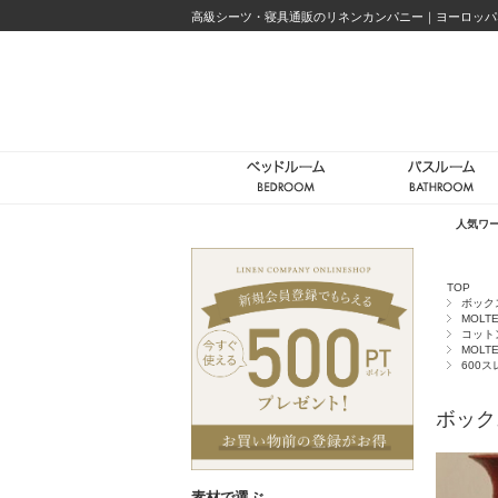
高級シーツ・寝具通販のリネンカンパニー｜ヨーロッパ
人気ワ
TOP
ボック
MOLTE
コット
MOLTE
600
ボック
素材で選ぶ