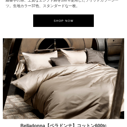
細番手の糸、上質なエジプト綿を100％使用したソリッドカラーシー
ツ。生地カラー37色、スタンダードな一枚。
Belladonna【ベラドンナ】コットン600tc