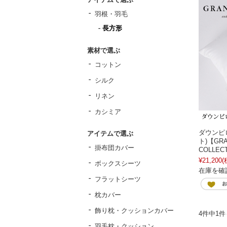
羽根・羽毛
長方形
素材で選ぶ
コットン
シルク
リネン
カシミア
ダウンピ
アイテムで選ぶ
ト)【GRA
掛布団カバー
COLLEC
¥21,200
(
ボックスシーツ
在庫を確
フラットシーツ
枕カバー
飾り枕・クッションカバー
4件中1
羽毛枕・クッション