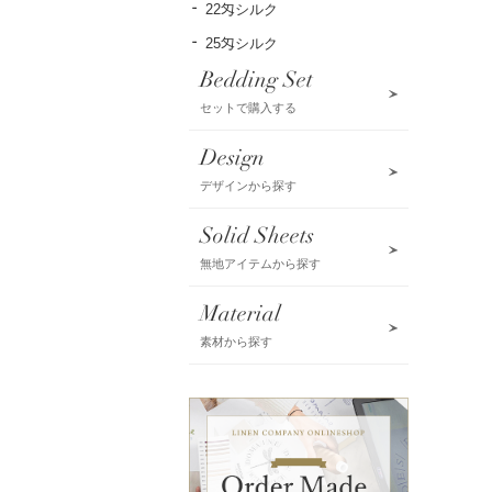
22匁シルク
25匁シルク
Bedding Set
セットで購入する
Design
デザインから探す
Solid Sheets
無地アイテムから探す
Material
素材から探す