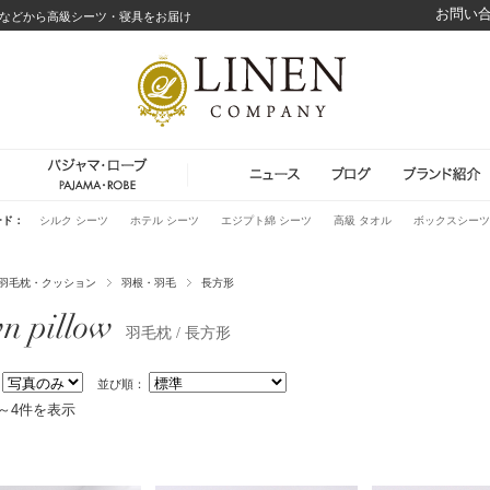
お問い
などから高級シーツ・寝具をお届け
ード：
シルク シーツ
ホテル シーツ
エジプト綿 シーツ
高級 タオル
ボックスシーツ
羽毛枕・クッション
羽根・羽毛
長方形
n pillow
羽毛枕 / 長方形
：
並び順：
件～4件を表示