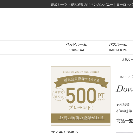
高級シーツ・寝具通販のリネンカンパニー｜ヨーロッパ
人気ワ
TOP
Dow
表示切替
4件中1
商品一覧
アイテムで選ぶ