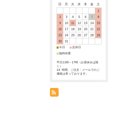
日
月
火
水
木
金
土
1
2
3
4
5
6
7
8
9
10
11
12
13
14
15
16
17
18
19
20
21
22
23
24
25
26
27
28
29
30
31
■
■
今日
定休日
■
臨時休業
平日11時～17時（お昼休みは除
く）
24 時間、ご注文・メールでのご
連絡は承っております。