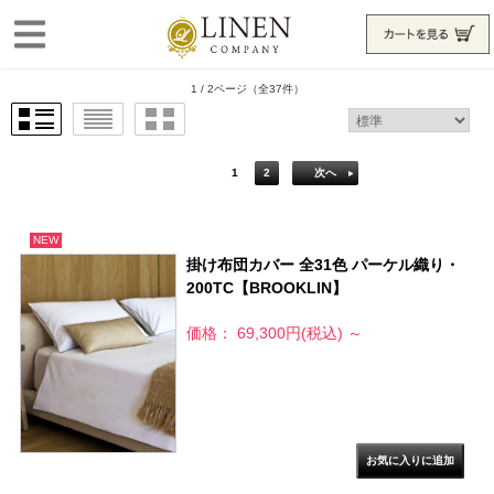
1 / 2ページ
（全37件）
1
2
次へ
NEW
掛け布団カバー 全31色 パーケル織り・
200TC【BROOKLIN】
価格： 69,300円(税込)
～