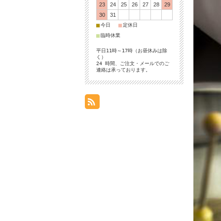
23
24
25
26
27
28
29
30
31
■
■
今日
定休日
■
臨時休業
平日11時～17時（お昼休みは除
く）
24 時間、ご注文・メールでのご
連絡は承っております。