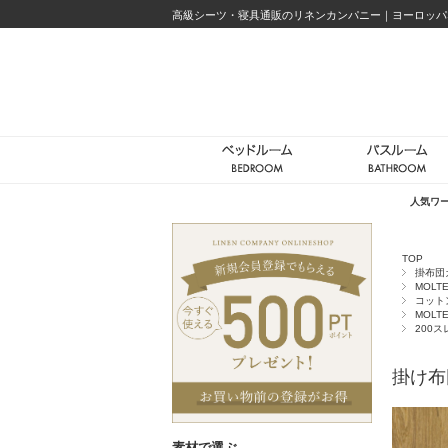
高級シーツ・寝具通販のリネンカンパニー｜ヨーロッパ
人気ワ
TOP
掛布団
MOLTE
コット
MOLTE
200
掛け布
素材で選ぶ