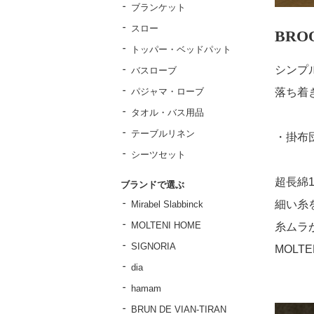
ブランケット
スロー
BRO
トッパー・ベッドパット
シンプ
バスローブ
パジャマ・ローブ
落ち着
タオル・バス用品
テーブルリネン
・掛布
シーツセット
超長綿1
ブランドで選ぶ
細い糸
Mirabel Slabbinck
MOLTENI HOME
糸ムラ
SIGNORIA
MOL
dia
hamam
BRUN DE VIAN-TIRAN