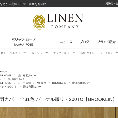
お問い
などから高級シーツ・寝具をお届け
ード：
シルク シーツ
ホテル シーツ
エジプト綿 シーツ
高級 タオル
ボックスシーツ
カバー
NI HOME
掛け布団カバー
ン
掛け布団カバー
NI HOME
シリーズ別
Modern
BROOKLIN
掛け布団カバー
スレッドカウント
掛け布団カバー
団カバー 全31色 パーケル織り・200TC【BROOKLIN】