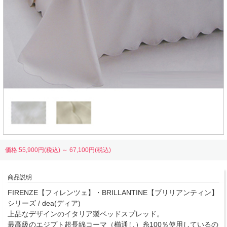
価格:55,900円(税込)
～
67,100円(税込)
商品説明
FIRENZE【フィレンツェ】・BRILLANTINE【ブリリアンティン】
シリーズ / dea(ディア)
上品なデザインのイタリア製ベッドスプレッド。
最高級のエジプト超長綿コーマ（櫛通し）糸100％使用しているの