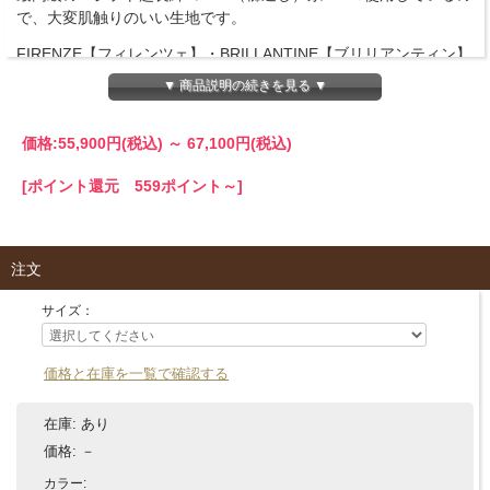
で、大変肌触りのいい生地です。
FIRENZE【フィレンツェ】・BRILLANTINE【ブリリアンティン】
の2種類の生地からお選びいただけます。
▼ 商品説明の続きを見る ▼
100％正真正銘の「Made in Italy」<br /> イタリア製ハンドメイド
製品は、王室や世界中のセレブから高い評価を得ています。
価格:
55,900円
(税込)
～
67,100円
(税込)
商品詳細
[ポイント還元 559ポイント～]
ベッドスプレッド 全2色 エジプト綿(ピケ織り) 【FIRENZE・
BRILLANTINE】
注文
■サイズ
Sサイズ：190×270cm
サイズ：
Mサイズ：240×270cm
Lサイズ：280×270cm
価格と在庫を一覧で確認する
■生地
FIRENZE【フィレンツェ】/生地種類
在庫:
あり
BRILLANTINE【ブリリアンティン】/生地種類
価格:
－
■素材
カラー: