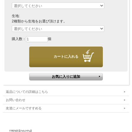
エジプト綿100%
ピケ織り
生地:
2種類から生地をお選び頂けます。
■原産国
イタリア
購入数：
個
■発送目安
商品は、イタリアにて受注発注で作られております。
完全オーダーメイド商品の為、お届けまで8週間程お時間を頂いて
おります。
商品のお届けにお時間が掛かる場合がございますこと、何卒ご理
解賜りますと幸いです。
返品についての詳細はこちら
お問い合わせ
友達にメールですすめる