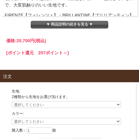
で、大変肌触りのいい生地です。
FIRENZE【フィレンツェ】・BRILLANTINE【ブリリアンティン】
の2種類の生地からお選びいただけます。
▼ 商品説明の続きを見る ▼
100％正真正銘の「Made in Italy」
イタリア製ハンドメイド製品は、王室や世界中のセレブから高い
価格:
20,700円
(税込)
評価を得ています。
[ポイント還元 207ポイント～]
商品詳細
ネックロールカバー【15cm×40cm】全2色 エジプト綿(ピケ織り)
【FIRENZE・BRILLANTINE】
注文
■サイズ
15cm×40cm
生地:
■生地
2種類から生地をお選び頂けます。
FIRENZE【フィレンツェ】
BRILLANTINE【ブリリアンティン】
カラー:
■素材
エジプト綿100%
購入数：
個
ピケ織り