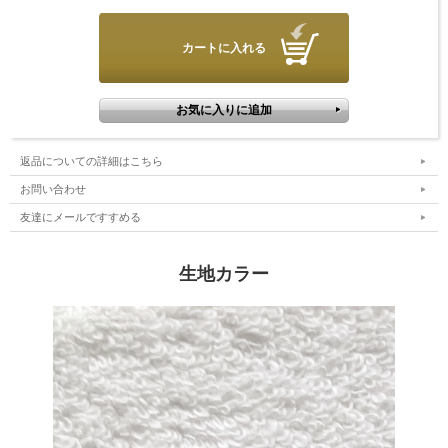
完全オーダーメイド商品の為、お届けまで5、6週間ほどお時間を
頂いております。
商品のお届けにお時間が掛かる場合がございますこと、何卒ご理
解賜りますと幸いです。
■お手入れ方法
・新しく買ったタオルでも、取りきれなかった毛羽などが残って
いる場合があります。より快適にご使用いただくため、一度洗っ
返品についての詳細はこちら
てからの使用をおすすめします。
お問い合わせ
・濡れたまま放置するとニオイや色移り、シワなどの原因になり
友達にメールですすめる
ます。素早く、風通しのよい日陰に干してください。
・塩素系漂白剤は使わないで下さい。
・柔軟剤は毎回投入するのではなく、以前より硬くなったと感じ
生地カラー
たときに使うのが効果的です。
・色柄物は染料が色移りすることがありますので、薄い色のもの
とは必ず分けて洗って下さい。
・干す前にタオルを広げ、端を持って10～20回程パタパタと少し
強めに振り下ろし、パイルをほぐして下さい。それだけで。干し
上がりのふんわり感とボリューム感が違ってきます。
・ファスナーや突起物のある衣類などと一緒に洗うとパイルがひ
っかかる場合があります。別にするかネットに入れて洗って下さ