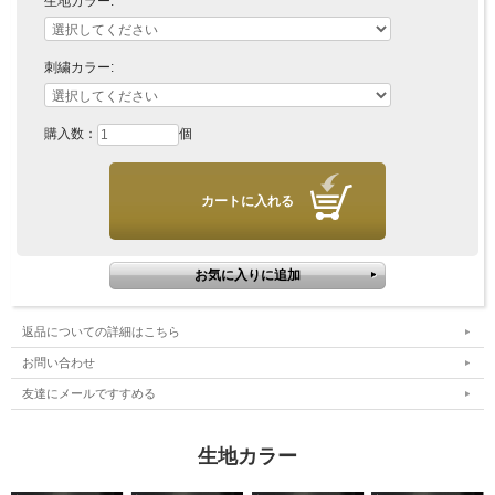
生地カラー:
■素材
300スレッドカウント・サテン織り
刺繍カラー:
エジプト綿100%
120番手
購入数：
個
■発送目安
商品は、ベルギーの工房にて全て手作りで作られております。
完全オーダーメイド商品の為、お届けまで5、6週間ほどお時間を
頂いております。
商品のお届けにお時間が掛かる場合がございますこと、何卒ご理
解賜りますと幸いです。
返品についての詳細はこちら
お問い合わせ
友達にメールですすめる
生地カラー