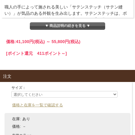
職人の手によって施される美しい「サテンステッチ（サテン縫
い）」が気品のある外観を生み出します。サテンステッチは、ボ
リューム感があり、機械ミシンでは出せない、手作業ならではの
風合いが魅力。祭服メーカーとして代々伝承された確かな刺繍技
▼ 商品説明の続きを見る ▼
術は、寝具づくりに生かされています。
価格:
41,100円
(税込)
～
55,800円
(税込)
商品詳細
■商品名
[ポイント還元 411ポイント～]
ユーロシャムカバー 全37色 エジプト綿(サテン織り・300TC)
【Takra】
注文
■サイズ
45cm×45cm
サイズ：
60cm×60cm
80cm×80cm
価格と在庫を一覧で確認する
■仕様
オックスフォード
在庫:
あり
価格:
－
■刺繍
サテンステッチ（サテン縫い）