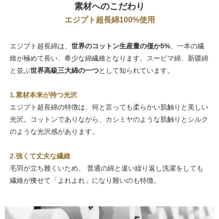
素材へのこだわり
エジプト超長綿100%使用
エジプト超長綿は、
世界のコットン生産量の僅か5%
、一本の繊
維が極めて長い、希少な綿繊維となります。スーピマ綿、新疆綿
と並ぶ
世界高級三大綿の一つ
として知られています。
1.素材本来が持つ光沢
エジプト超長綿の特徴は、何と言っても柔らかい肌触りと美しい
光沢。コットンでありながら、カシミヤのような肌触りとシルク
のような光沢感があります。
2.強くて丈夫な繊維
毛羽が立ち難くいため、 普通の綿と違い繰り返し洗濯をしても
繊維が痩せて「よれよれ」になり難いのも特徴。