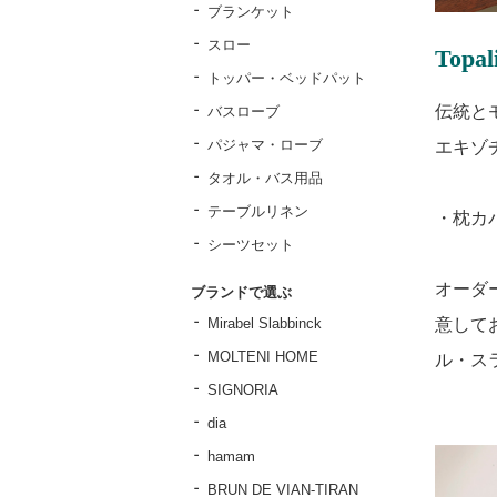
ブランケット
スロー
Top
トッパー・ベッドパット
伝統と
バスローブ
パジャマ・ローブ
エキゾ
タオル・バス用品
テーブルリネン
・枕カ
シーツセット
オーダ
ブランドで選ぶ
意してお
Mirabel Slabbinck
MOLTENI HOME
ル・ス
SIGNORIA
dia
hamam
BRUN DE VIAN-TIRAN