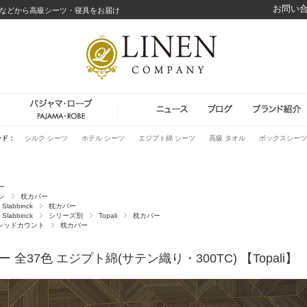
お問い
などから高級シーツ・寝具をお届け
ード：
シルク シーツ
ホテル シーツ
エジプト綿 シーツ
高級 タオル
ボックスシーツ
ー
ン
枕カバー
l Slabbinck
枕カバー
l Slabbinck
シリーズ別
Topali
枕カバー
スレッドカウント
枕カバー
 全37色 エジプト綿(サテン織り・300TC) 【Topali】