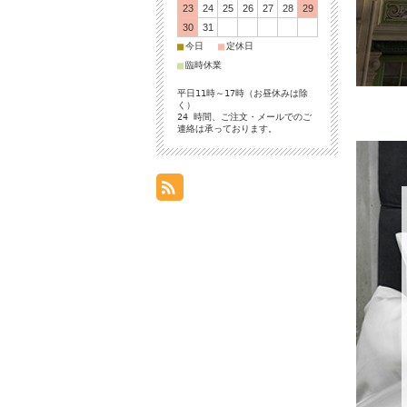
23
24
25
26
27
28
29
30
31
■
■
今日
定休日
■
臨時休業
平日11時～17時（お昼休みは除
く）
24 時間、ご注文・メールでのご
連絡は承っております。