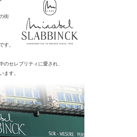
ド”
産の街
です。
中のセレブリティに愛され、
います。