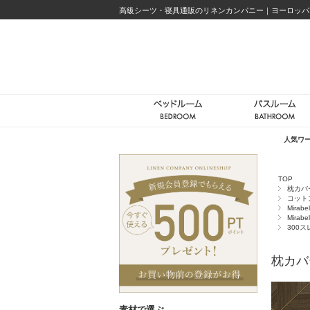
高級シーツ・寝具通販のリネンカンパニー｜ヨーロッパ
人気ワ
TOP
枕カバ
コット
Mirabe
Mirabe
300
枕カバー
素材で選ぶ