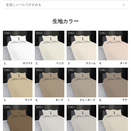
キング：
友達にメールですすめる
掛け布団カバー：230×210cｍ
枕カバー：50×70cm
生地カラー
■刺繍
サテンステッチ（サテン縫い）
■素材
300スレッドカウント・サテン織り
エジプト綿100%
120番手
■発送目安
商品は、ベルギーの工房にて全て手作りで作られております。
完全オーダーメイド商品の為、お届けまで5、6週間ほどお時間を
頂いております。
商品のお届けにお時間が掛かる場合がございますこと、何卒ご理
解賜りますと幸いです。