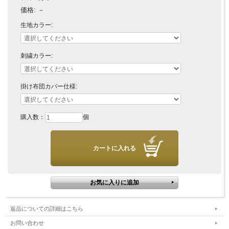
ワイフタイプ（2107）からお選びください
価格:
－
掛布団カバー：ボタン式、ジッパー式からお選びください。内ひ
生地カラー:
も8ヵ所付
■サイズ
刺繍カラー:
シングル：
掛け布団カバー：150×210cｍ
枕カバー：43×63cm
掛け布団カバー仕様:
セミダブル：
掛け布団カバー：170×210cｍ
購入数：
個
枕カバー：43×63cm
ダブル：
掛け布団カバー：190×210cm
枕カバー：43×63cm
クイーン：
掛け布団カバー：210×210cｍ
返品についての詳細はこちら
枕カバー：50×70cm
お問い合わせ