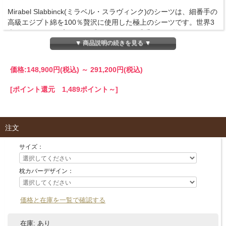
Mirabel Slabbinck(ミラベル・スラヴィンク)のシーツは、細番手の
高級エジプト綿を100％贅沢に使用した極上のシーツです。世界3
大綿の1つである高級エジプト綿と、120番手という驚きの細さを
持った糸で織り上げられたシーツは、カシミアのように柔らか
▼ 商品説明の続きを見る ▼
く、シルクのような美しい光沢があります。 そのさわり心地の良
さ、風合いの良さから、一度使い始めると、その心地よさにやみ
価格:
148,900円
(税込)
～
291,200円
(税込)
つきです。
[ポイント還元 1,489ポイント～]
職人の手によって施される美しい「サテンステッチ（サテン縫
い）」が気品のある外観を生み出します。サテンステッチは、ボ
リューム感があり、機械ミシンでは出せない、手作業ならではの
注文
風合いが魅力。祭服メーカーとして代々伝承された確かな刺繍技
術は、寝具づくりに生かされています。
サイズ：
商品詳細
■商品名
枕カバーデザイン：
掛け布団カバー、ピローケースセット 37色 エジプト綿(サテン織
り・300TC) 【Topali】
価格と在庫を一覧で確認する
■仕様
枕カバーペア（2枚）：オックスフォードタイプ（2108）、ハウス
在庫:
あり