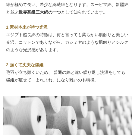
維が極めて長い、希少な綿繊維となります。スーピマ綿、新疆綿
と並ぶ
世界高級三大綿の一つ
として知られています。
1.素材本来が持つ光沢
エジプト超長綿の特徴は、何と言っても柔らかい肌触りと美しい
光沢。コットンでありながら、カシミヤのような肌触りとシルク
のような光沢感があります。
2.強くて丈夫な繊維
毛羽が立ち難くいため、 普通の綿と違い繰り返し洗濯をしても
繊維が痩せて「よれよれ」になり難いのも特徴。