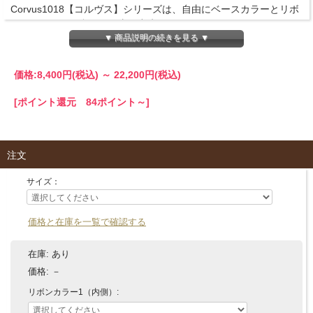
Corvus1018【コルヴス】シリーズは、自由にベースカラーとリボ
ンカラーを組み合わせる事が出来ます。
色の組み合わせは自由自在。
▼ 商品説明の続きを見る ▼
名入れ・刺繍可能です。自分だけの特別な1枚を作りませんか？
価格:
8,400円
(税込)
～
22,200円
(税込)
商品詳細
■商品名
[ポイント還元 84ポイント～]
タオル 全6色 (600gsm)【Corvus1018】
■サイズ
ゲストタオル：30cm×30cm
注文
ハンドタオル：50cm×100cm
バスタオル：70cm×140cm
サイズ：
■素材
コーマコットン100%
価格と在庫を一覧で確認する
■発送目安
商品は、ベルギーの工房にて全て手作りで作られております。
在庫:
あり
完全オーダーメイド商品の為、お届けまで約5週間から6週間程お
価格:
－
時間を頂いております。
リボンカラー1（内側）:
商品のお届けにお時間が掛かる場合がございますこと、何卒ご理
解賜りますと幸いです。