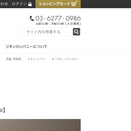
合わせ
ログイン
高級 羽根枕
リネン シーツ
オーガニックシルク
o】