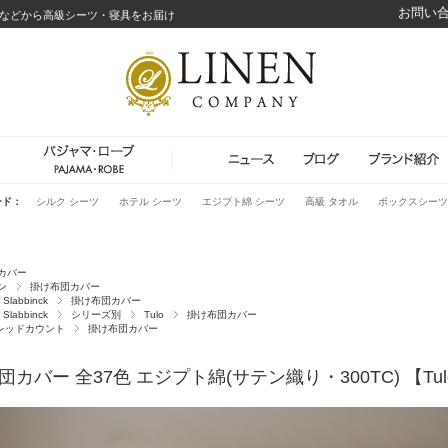
お問い
などから高級シーツ・寝具をお届け
ード：
シルク シーツ
ホテル シーツ
エジプト綿 シーツ
高級 タオル
ボックスシーツ
カバー
ン
掛け布団カバー
l Slabbinck
掛け布団カバー
l Slabbinck
シリーズ別
Tulo
掛け布団カバー
スレッドカウント
掛け布団カバー
カバー 全37色 エジプト綿(サテン織り・300TC) 【Tul