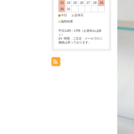
23
24
25
26
27
28
29
30
31
■
■
今日
定休日
■
臨時休業
平日11時～17時（お昼休みは除
く）
24 時間、ご注文・メールでのご
連絡は承っております。