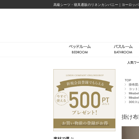
高級シーツ・寝具通販のリネンカンパニー｜ヨーロッパ
人気ワ
TOP
掛布団
コット
Mirabe
Mirabe
300
掛け布団
素材で選ぶ